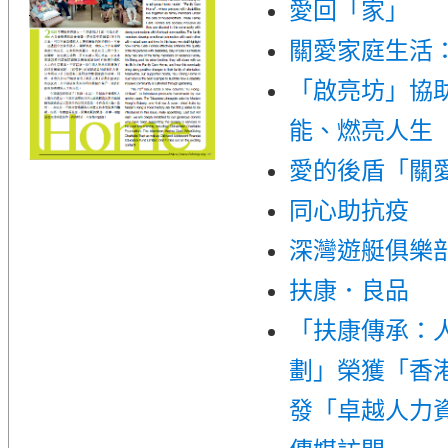
愛回「家」
關愛家庭生活
「啟亮坊」協
能、燃亮人生
愛的後盾「關
同心助抗疫
深灣遊艇俱樂
扶康．良品
「扶康傳承：
劃」榮獲「香
發「卓越人力