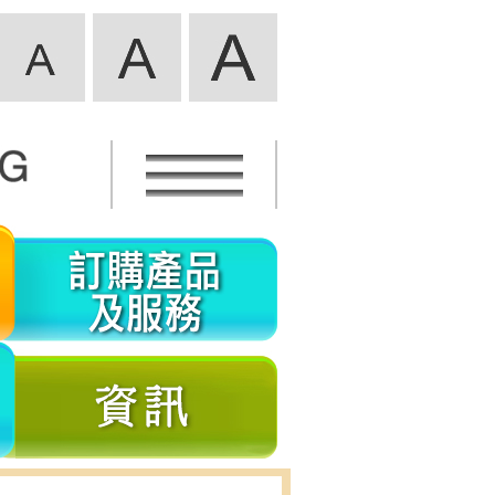
活
訂
動
購
資
產
義
資
訊
品
工
訊
及
參
服