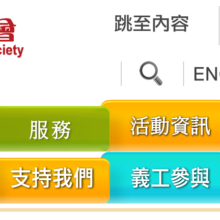
關
服
於
務
我
分
支
們
享
持
我