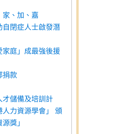
：家、加、嘉
助自閉症人士啟發潛
愛家庭」成最強後援
部捐款
人才儲備及培訓計
港人力資源學會」 頒
資源獎」