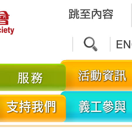
關
服
於
務
我
分
支
們
享
持
我