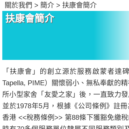
們
關於我們 > 簡介 > 扶康會簡介
扶康會簡介
「扶康會」的創立源於服務啟蒙者達碑立神父
Tapella, PIME）關懷弱小、無私奉獻
所小型家舍「友愛之家」後，一直致力發
並於1978年5月，根據《公司條例》註
香港 <<稅務條例>> 第88條下獲豁免
時有70多個服務單位隸屬不同服務類別及計