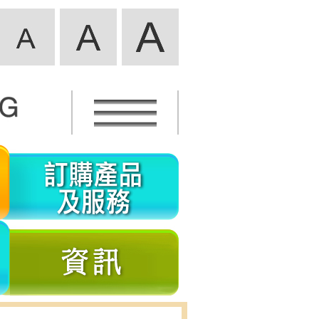
活
訂
動
購
資
產
義
資
訊
品
工
訊
及
參
服