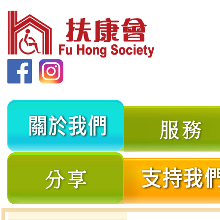
關
於
我
分
們
享