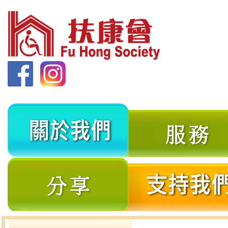
關
於
我
分
們
享