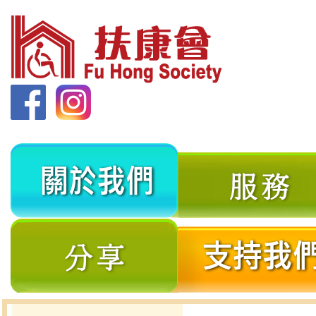
關
於
我
分
們
享