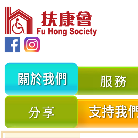
關
於
我
分
們
享