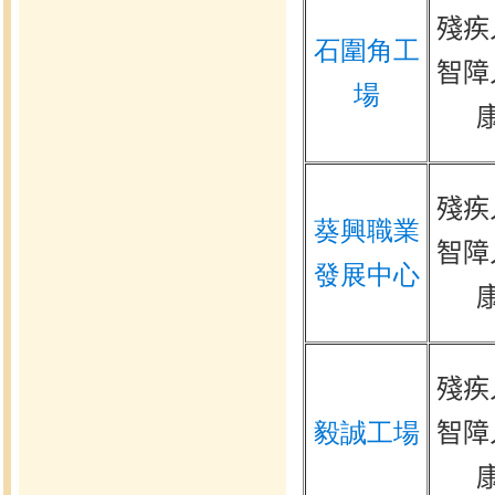
殘疾
石圍角工
智障
場
殘疾
葵興職業
智障
發展中心
殘疾
毅誠工場
智障