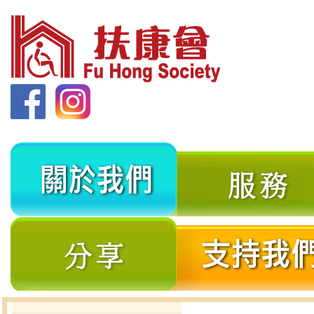
關
於
我
分
們
享