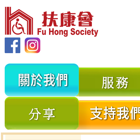
關
於
我
分
們
享