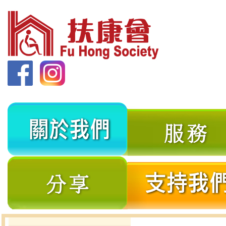
關
於
我
分
們
享