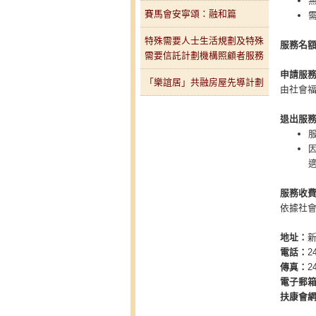
賽馬會安寧頌：融和篇
特殊需要人士生活規劃及特殊
服務名
需要信託計劃機構照顧者服務
申請服
「樂誼居」共融房屋先導計劃
由社會
退出服
服務收
依據社
地址：
電話：
2
傳真：
2
電子郵
扶康會