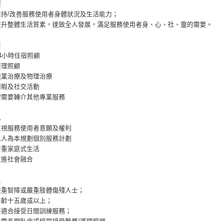
標
維持/改善服務使用者身體狀況及生活能力；
提升整體生活質素，達致全人發展，滿足服務使用者身、心、社、靈的需要。
容
24小時住宿照顧
護理照顧
職業治療及物理治療
閒暇及社交活動
按需要轉介其他專業服務
色
重視服務使用者意願及權利
以人為本規劃個別服務計劃
著重家庭式生活
促進社會融合
象
嚴重智障或嚴重肢體傷殘人士；
年齡十五歲或以上；
不適合接受日間訓練服務；