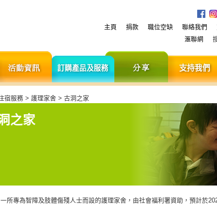
主頁
捐款
職位空缺
聯絡我們
滙聯網
服
活
訂
分
務
動
購
享
資
產
訊
品
及
 住宿服務 > 護理家舍 > 古洞之家
服
務
洞之家
一所專為智障及肢體傷殘人士而設的護理家舍，由社會福利署資助，預計於202