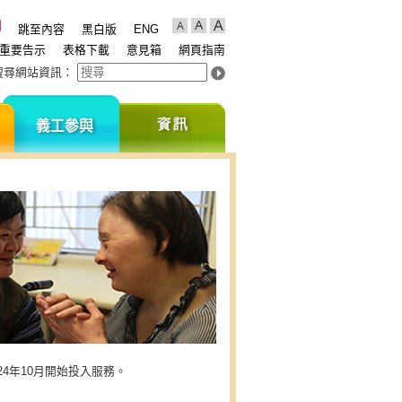
跳至內容
黑白版
ENG
重要告示
表格下載
意見箱
網頁指南
搜尋網站資訊
：
支
義
資
持
工
訊
我
參
們
與
4年10月開始投入服務。