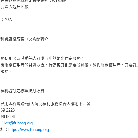
無需長期臥床或經常接受醫務/護理照顧
需要深入起居照顧
額：
40人
務
福利署康復服務中央系統轉介
務
服務使用者及其委託人可隨時申請退出住宿服務；
因應服務使用者的身體狀況、行為或其他需要等轉變，經與服務使用者、其委託
適服務。
費
會福利署訂定標準按月收費
新界北區柏壽路6號古洞北福利服務綜合大樓地下西翼
469 2223
496 8098
箱：
kth@fuhong.org
網址：
https://www.fuhong.org