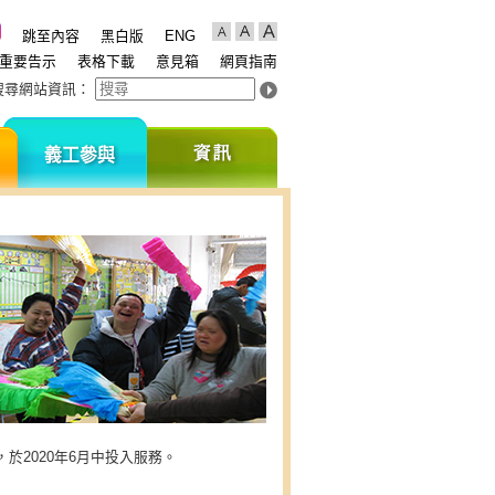
跳至內容
黑白版
ENG
重要告示
表格下載
意見箱
網頁指南
搜尋網站資訊
：
支
義
資
持
工
訊
我
參
們
與
2020年6月中投入服務。