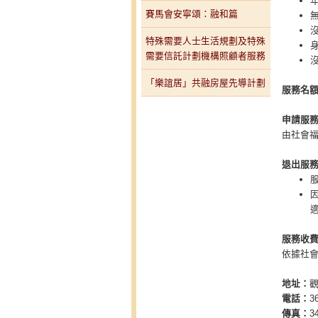
賽馬會安寧頌：融和篇
特殊需要人士生活規劃及特殊
需要信託計劃機構照顧者服務
「樂誼居」共融房屋先導計劃
服務名
申請服
由社會
退出服
服務收
依據社
地址：
觀
電話：
3
傳真：
3