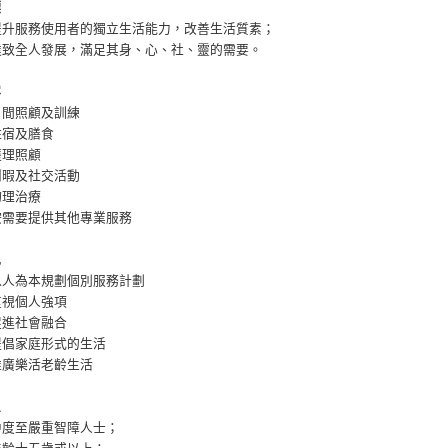
標
提升服務使用者的獨立生活能力，改善生活質素；
達致全人發展，滿足其身、心、社、靈的需要。
容
日間照顧及訓練
住宿及膳食
護理照顧
閒暇及社交活動
物理治療
按需要提供其他專業服務
色
以人為本規劃個別服務計劃
重視個人強項
促進社會融合
提倡家庭形式的生活
推廣樂活老齡生活
象
中度至嚴重智障人士；