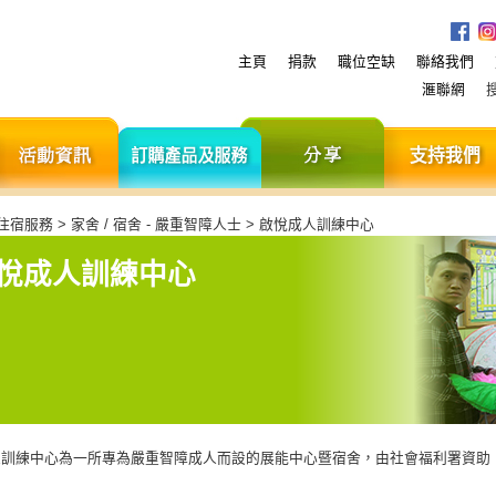
主頁
捐款
職位空缺
聯絡我們
滙聯網
服
活
訂
分
務
動
購
享
資
產
訊
品
及
住宿服務 > 家舍 / 宿舍 - 嚴重智障人士 > 啟悅成人訓練中心
服
務
悅成人訓練中心
訓練中心為一所專為嚴重智障成人而設的展能中心暨宿舍，由社會福利署資助，於