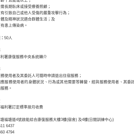
年齡十五歲或以上；
無需長期臥床或接受療養照顧；
沒有引致自己或他人受傷的嚴重攻擊行為；
身體及精神狀況適合群體生活；及
沒有患上傳染病。
額：
50人
務
福利署康復服務中央系統轉介
務
服務使用者及其委託人可隨時申請退出住宿服務；
因應服務使用者的身體狀況、行為或其他需要等轉變，經與服務使用者、其委
適服務。
費
會福利署訂定標準按月收費
塘福塘道4號啟能綜合康復服務大樓3樓(宿舍) 及4樓(日間訓練中心)
611 6437
460 4794