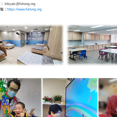
箱：
ktkyatc@fuhong.org
網址：
https://www.fuhong.org