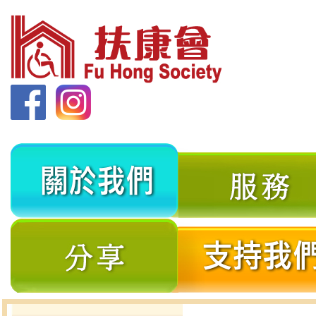
關
於
我
分
們
享