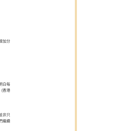
增加分
明白每
(香港
並非只
們繼續