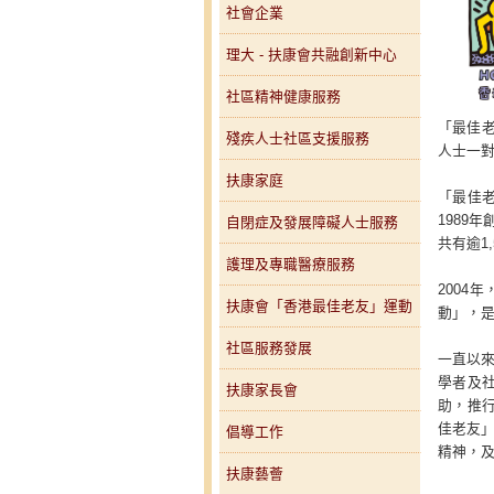
社會企業
理大 - 扶康會共融創新中心
社區精神健康服務
「最佳老
殘疾人士社區支援服務
人士一
扶康家庭
「最佳老友
1989年創
自閉症及發展障礙人士服務
共有逾1
護理及專職醫療服務
2004年
扶康會「香港最佳老友」運動
動」，
社區服務發展
一直以
學者及社
扶康家長會
助，推行
佳老友」
倡導工作
精神，
扶康藝薈