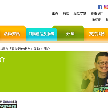
主頁
捐款
職位空缺
聯絡我們
滙聯網
服
活
訂
分
務
動
購
享
資
產
訊
品
及
 扶康會「香港最佳老友」運動 > 簡介
服
務
介