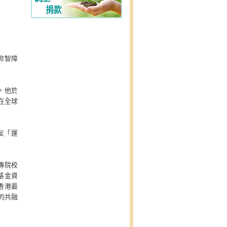
與非智障
一，他於
目前在全球
老友「運
專院校
基金資
香港最
的共融