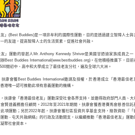
友」(Best Buddies)是一項非牟利的國際性運動，目的是透過建立智障人士
對一的友誼，提高智障人士的生活質素，促進社會共融。
」運動的發起人Mr. Anthony Kennedy Shriver是美國甘迺迪家族成員之
辦Best Buddies International(www.bestbuddies.org)。在他積極推廣下，
,500間初中、高中和大學成立了最佳老友分社，遍及全球六大洲。
，扶康會獲Best Buddies International邀請及授權，於香港成立「香港最佳
是香港唯一認可推動此項有意義運動的機構。
來，扶康會「香港最佳老友」運動深受社會各界支持，並邀得政府部門人員、大
會賢達義務擔任顧問。2012年至2021年期間，扶康會獲香港賽馬會慈善信託
此項運動；另於2022年起，扶康會獲社區投資共享基金支持，撥款資助『「
運動 - 屯天共融網絡』的行政及活動開支，以繼續推動「香港最佳老友」運動
及凝聚社會資本。