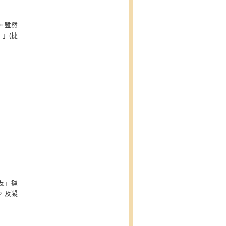
。雖然
」(捷
友」運
，及凝