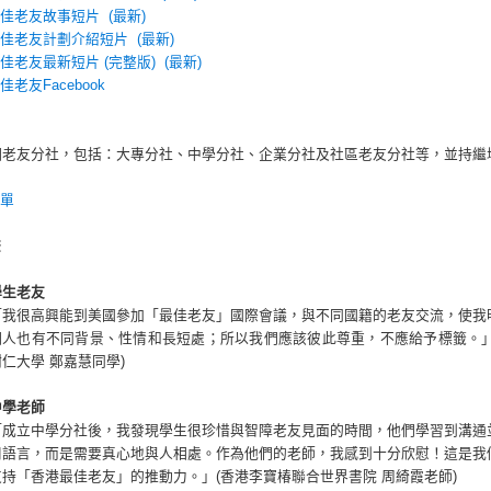
港最佳老友故事短片 (最新)
港最佳老友計劃介紹短片 (最新)
最佳老友最新短片 (完整版) (最新)
最佳老友Facebook
個老友分社，包括：大專分社、中學分社、企業分社及社區老友分社等，並持繼
名單
聲
學生老友
「我很高興能到美國參加「最佳老友」國際會議，與不同國籍的老友交流，使我
個人也有不同背景、性情和長短處；所以我們應該彼此尊重，不應給予標籤。」
樹仁大學 鄭嘉慧同學)
中學老師
「成立中學分社後，我發現學生很珍惜與智障老友見面的時間，他們學習到溝通
用語言，而是需要真心地與人相處。作為他們的老師，我感到十分欣慰！這是我
支持「香港最佳老友」的推動力。」(香港李寶椿聯合世界書院 周綺霞老師)