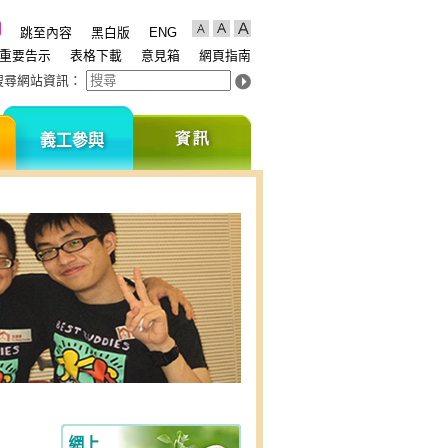
跳至內容
黑白版
ENG
重要告示
表格下載
意見箱
網頁指南
搜尋網站資訊
：
支
義
資
持
工
訊
我
參
們
與