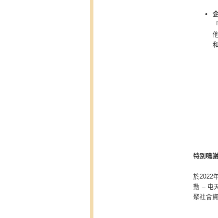
特別鳴
於202
動 – 
聚社會