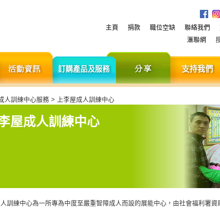
主頁
捐款
職位空缺
聯絡我們
滙聯網
服
活
訂
分
務
動
購
享
資
產
訊
品
及
 成人訓練中心服務 > 上李屋成人訓練中心
服
務
李屋成人訓練中心
成人訓練中心為一所專為中度至嚴重智障成人而設的展能中心，由社會福利署資