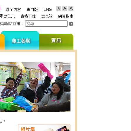
跳至內容
黑白版
ENG
重要告示
表格下載
意見箱
網頁指南
搜尋網站資訊
：
支
義
資
持
工
訊
我
參
們
與
助。