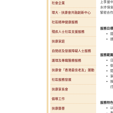
上李屋中
社會企業
水埗保安
理大 - 扶康會共融創新中心
緊密合
社區精神健康服務
服務目
殘疾人士社區支援服務
扶康家庭
自閉症及發展障礙人士服務
服務範
護理及專職醫療服務
扶康會「香港最佳老友」運動
社區服務發展
(包括
扶康家長會
倡導工作
服務特
扶康藝薈