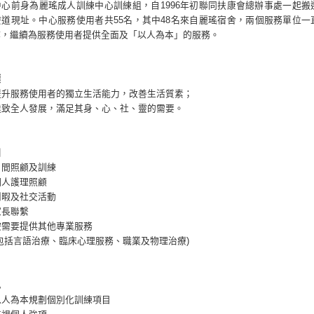
心前身為麗瑤成人訓練中心訓練組，自1996年初聯同扶康會總辦事處一起搬
道現址。中心服務使用者共55名，其中48名來自麗瑤宿舍，兩個服務單位一
作，繼續為服務使用者提供全面及「以人為本」的服務。
標
提升服務使用者的獨立生活能力，改善生活質素；
達致全人發展，滿足其身、心、社、靈的需要。
圍
日間照顧及訓練
個人護理照顧
閒暇及社交活動
家長聯繫
按需要提供其他專業服務
言語治療、臨床心理服務、職業及物理治療)
色
以人為本規劃個別化訓練項目