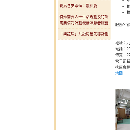
賽馬會安寧頌：融和篇
特殊需要人士生活規劃及特殊
需要信託計劃機構照顧者服務
服務名額
「樂誼居」共融房屋先導計劃
地址：九
電話：295
傳真：272
電子郵
扶康會
地圖