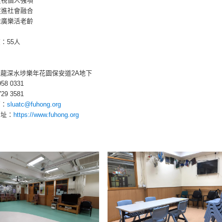
重視個人強項
促進社會融合
推廣樂活老齡
：55人
龍深水埗樂年花園保安道2A地下
8 0331
9 3581
箱：
sluatc@fuhong.org
網址：
https://www.fuhong.org