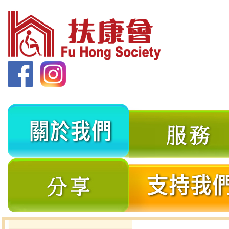
關
於
我
分
們
享