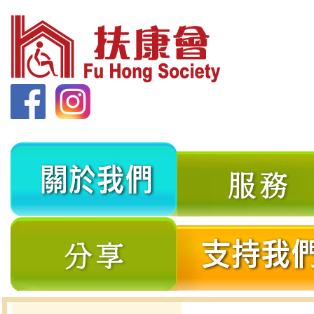
關
於
我
分
們
享