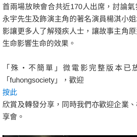
首兩場放映會合共近170人出席，討論
永宇先生及飾演主角的著名演員楊淇小姐
影讓更多人了解殘疾人士，讓故事主角原
生命影響生命的效果。
「殊・不簡單」微電影完整版本已放上本
「fuhongsociety」，歡迎
按此
欣賞及轉發分享，同時我們亦歡迎企業、
享會。