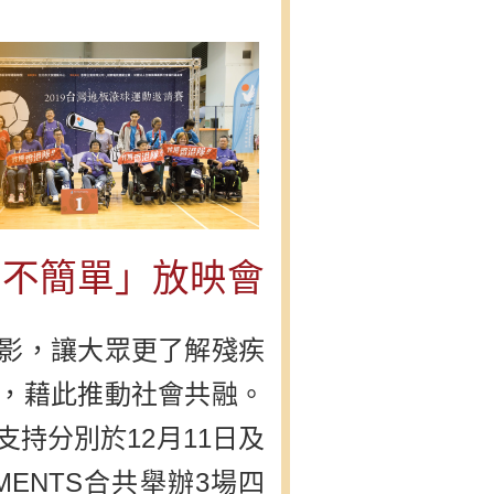
與
務
・不簡單」放映會
影，讓大眾更了解殘疾
，藉此推動社會共融。
持分別於12月11日及
EMENTS合共舉辦3場四