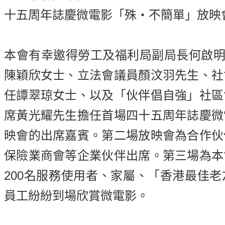
十五周年誌慶微電影「殊・不簡單」放映
本會有幸邀得勞工及福利局副局長何啟明先
陳穎欣女士、立法會議員顏汶羽先生、社
任譚翠琼女士、以及「伙伴倡自強」社區
席黃光耀先生擔任首場四十五周年誌慶微
映會的出席嘉賓。第二場放映會為合作伙
保險業商會等企業伙伴出席。第三場為本
200名服務使用者、家屬、「香港最佳
員工紛紛到場欣賞微電影。