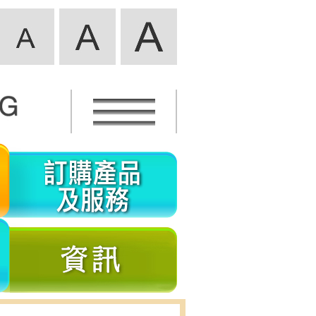
活
訂
動
購
資
產
義
資
訊
品
工
訊
及
參
服