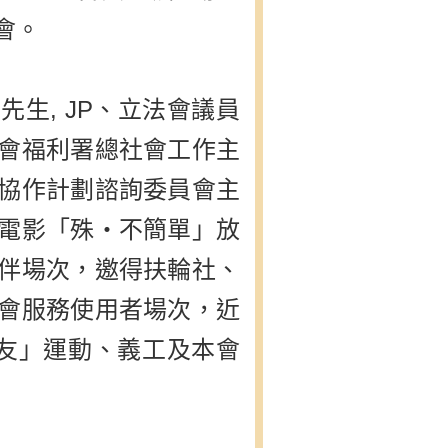
會。
生, JP、立法會議員
會福利署總社會工作主
協作計劃諮詢委員會主
電影「殊・不簡單」放
伴場次，邀得扶輪社、
會服務使用者場次，近
老友」運動、義工及本會