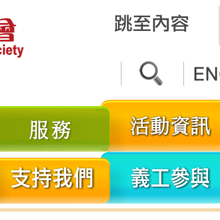
關
服
於
務
我
分
支
們
享
持
我