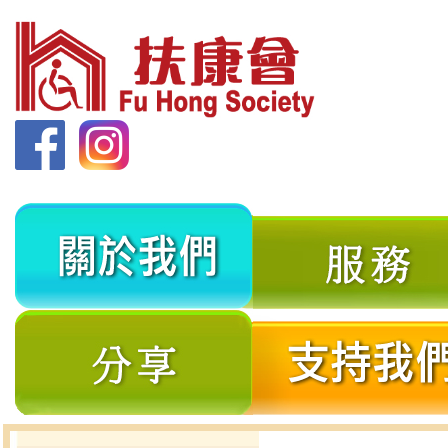
關
於
我
分
們
享