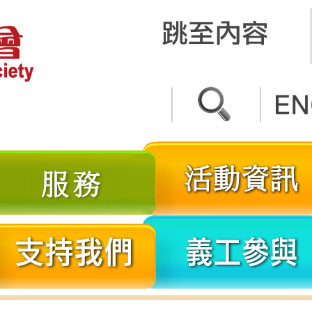
關
服
於
務
我
分
支
們
享
持
我