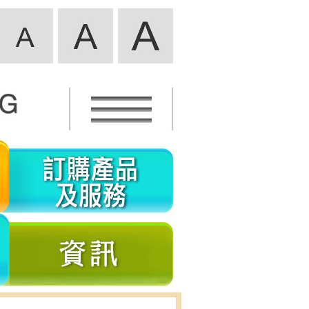
活
訂
動
購
資
產
義
資
訊
品
工
訊
及
參
服