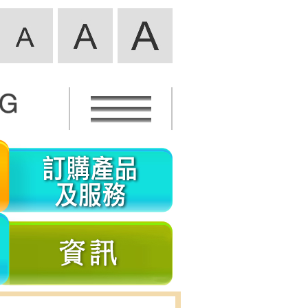
活
訂
動
購
資
產
義
資
訊
品
工
訊
及
參
服