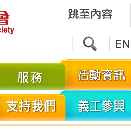
關
服
於
務
我
分
支
們
享
持
我