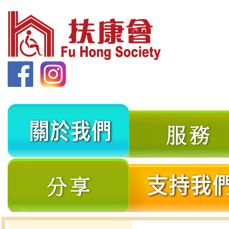
關
於
我
分
們
享