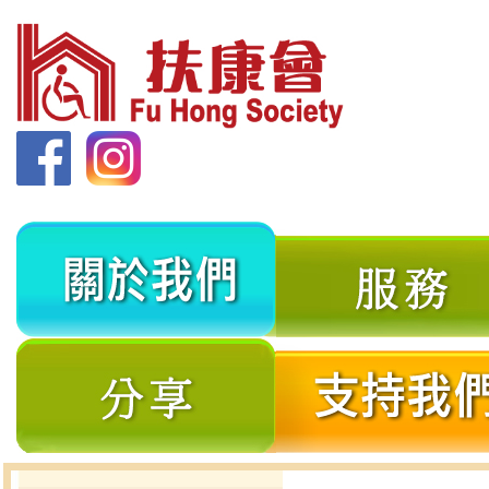
關
於
我
分
們
享