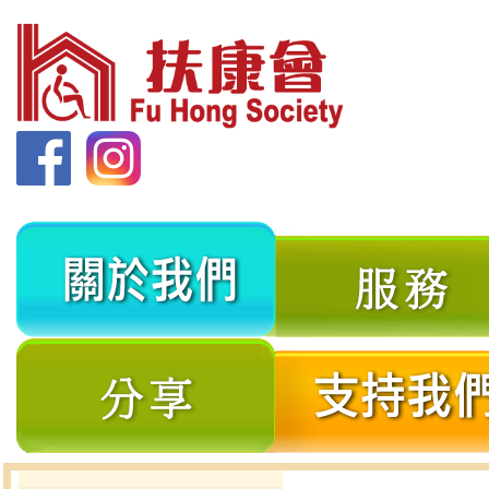
關
於
我
分
們
享