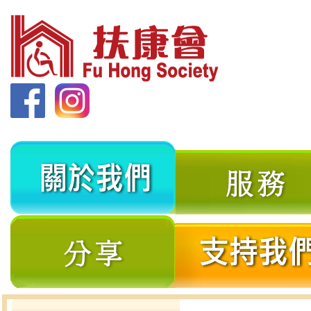
關
於
我
分
們
享