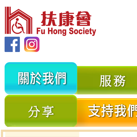
關
於
我
分
們
享