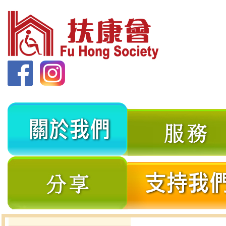
關
於
我
分
們
享