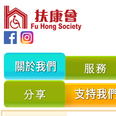
關
於
我
分
們
享