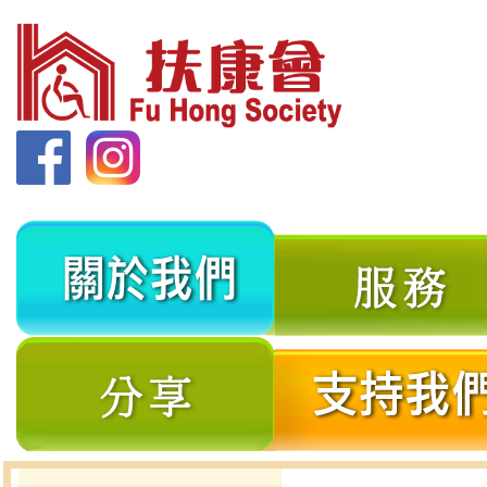
關
於
我
分
們
享