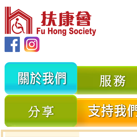
關
於
我
分
們
享