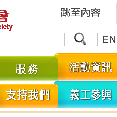
關
服
於
務
我
分
支
們
享
持
我