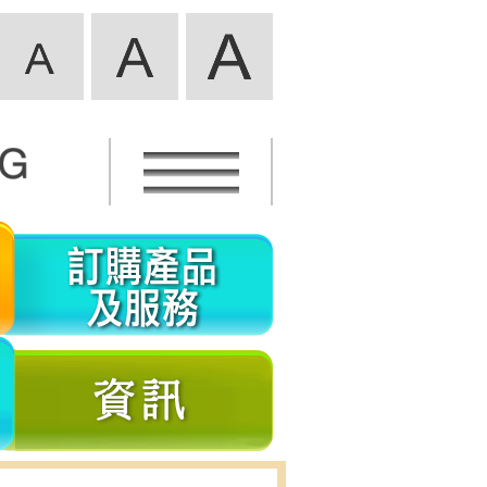
活
訂
動
購
資
產
義
資
訊
品
工
訊
及
參
服