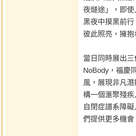
夜燧途」，即使
黑夜中摸黑前行
彼此照亮，擁抱
當日同時展出三位F
NoBody，福
風，展現非凡潛能與
構一個滙聚殘疾
自閉症譜系障礙
們提供更多機會