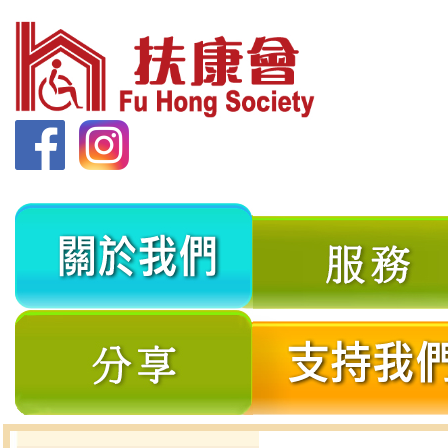
關
於
我
分
們
享