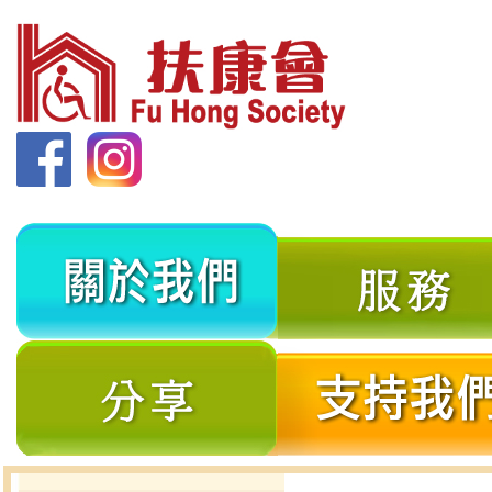
關
於
我
分
們
享